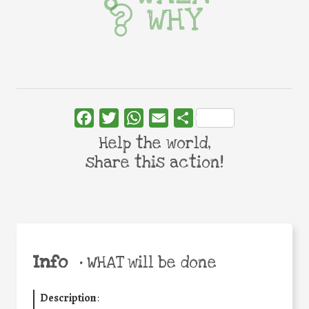
WHY
Facebook
Twitter
WhatsApp
Email
Share
Help the world,
share this action!
Info
•
WHAT will be done
Description
: