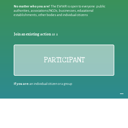
No matter who you are!
The EWWR is open to everyone: public
authorities, associations/NGOs, businesses, educational
establishments, other bodies and individual citizens
Join an existing action
as a
PARTICIPANT
If you are:
an individual citizen or a group
Coordinate
the EWWR
in your area
as a