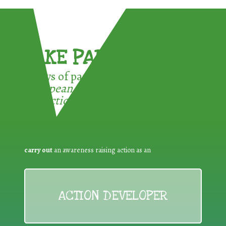
TAKE PART !
3 ways of participating in the
European Week for Waste
Reduction:
carry out
an awareness raising action as an
ACTION DEVELOPER