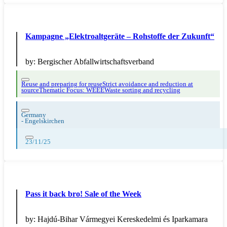
Kampagne „Elektroaltgeräte – Rohstoffe der Zukunft“
by:
Bergischer Abfallwirtschaftsverband
Reuse and preparing for reuse
Strict avoidance and reduction at
source
Thematic Focus: WEEE
Waste sorting and recycling
Germany
-
Engelskirchen
23/11/25
Pass it back bro! Sale of the Week
by:
Hajdú-Bihar Vármegyei Kereskedelmi és Iparkamara