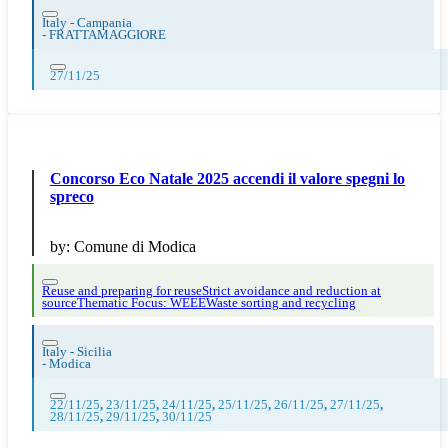
Italy - Campania
-
FRATTAMAGGIORE
27/11/25
Concorso Eco Natale 2025 accendi il valore spegni lo
spreco
by:
Comune di Modica
Reuse and preparing for reuse
Strict avoidance and reduction at
source
Thematic Focus: WEEE
Waste sorting and recycling
Italy - Sicilia
-
Modica
22/11/25
,
23/11/25
,
24/11/25
,
25/11/25
,
26/11/25
,
27/11/25
,
28/11/25
,
29/11/25
,
30/11/25