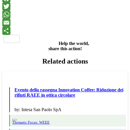
Facebook
Twitter
WhatsApp
Email
Share
Help the world,
share this action!
Related actions
Evento della rassegna Innovation Coffee: Riduzione dei
rifiuti RAEE in ottica circolare
by:
Intesa San Paolo SpA
Thematic Focus: WEEE