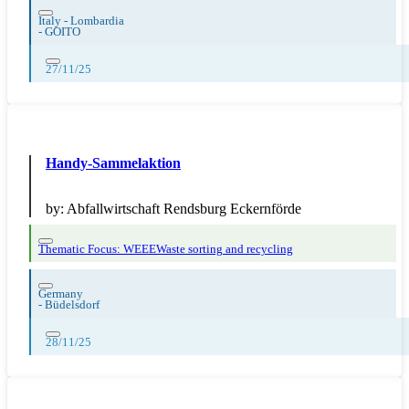
Italy - Lombardia
-
GOITO
27/11/25
Handy-Sammelaktion
by:
Abfallwirtschaft Rendsburg Eckernförde
Thematic Focus: WEEE
Waste sorting and recycling
Germany
-
Büdelsdorf
28/11/25