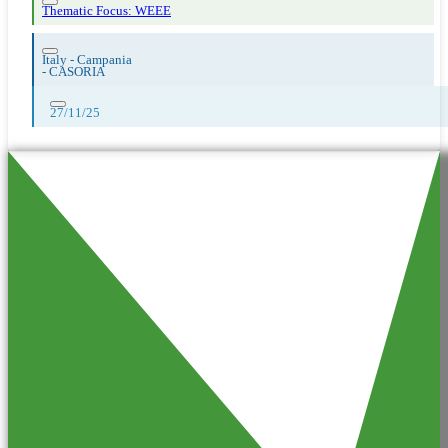
Thematic Focus: WEEE
Italy - Campania
-
CASORIA
27/11/25