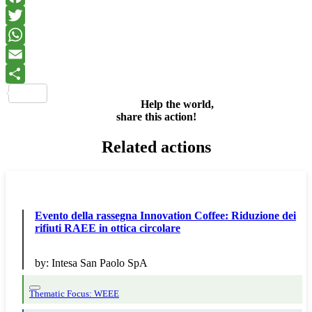
Facebook
Twitter
WhatsApp
Email
Share
Help the world,
share this action!
Related actions
Evento della rassegna Innovation Coffee: Riduzione dei
rifiuti RAEE in ottica circolare
by:
Intesa San Paolo SpA
Thematic Focus: WEEE