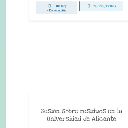
Hungary
22/11/25
,
30/11/25
-
Ráckeresztúr
Sesión sobre residuos en la
Universidad de Alicante