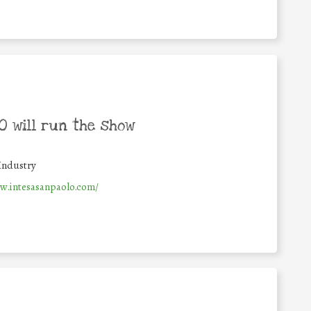
 will run the show
Industry
w.intesasanpaolo.com/