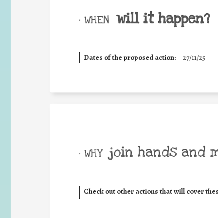
will it happen?
• WHEN
Dates of the proposed action:
27/11/25
join hands and 
• WHY
Check out other actions that will cover the