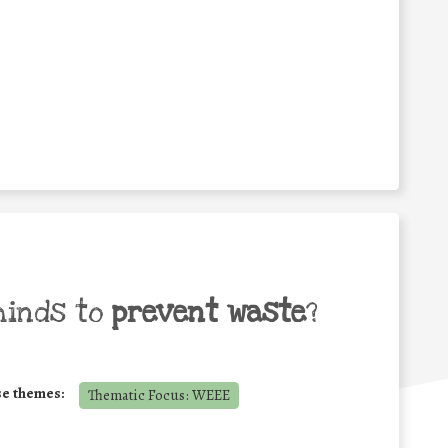
minds to
prevent waste
?
se themes:
Thematic Focus: WEEE