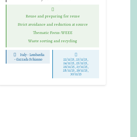
Reuse and preparing for reuse
Strict avoidance and reduction at source
Thematic Focus: WEEE
Waste sorting and recycling
Italy - Lombardia
-
Gazzada Schianno
22/11/25
,
23/11/25
,
24/11/25
,
25/11/25
,
26/11/25
,
27/11/25
,
28/11/25
,
29/11/25
,
30/11/25