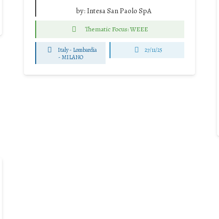
by:
Intesa San Paolo SpA
Thematic Focus: WEEE
Italy - Lombardia
27/11/25
-
MILANO