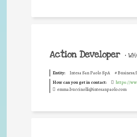
Action Developer
•
WHO
Entity:
Intesa San Paolo SpA
#
Business/
How can you get in contact:
https://ww
emma.buccinolli@intesanpaolo.com