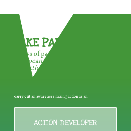
TAKE PART !
3 ways of participating in the
European Week for Waste
Reduction:
carry out
an awareness raising action as an
ACTION DEVELOPER