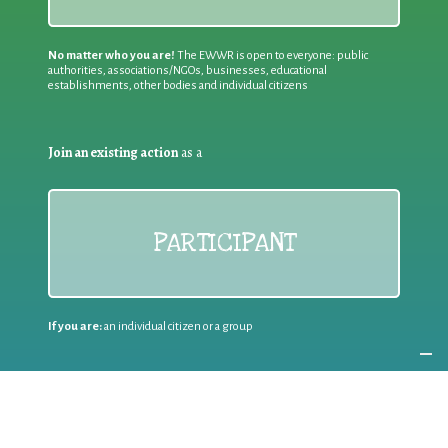
No matter who you are!
The EWWR is open to everyone: public
authorities, associations/NGOs, businesses, educational
establishments, other bodies and individual citizens
Join an existing action
as a
PARTICIPANT
If you are:
an individual citizen or a group
Coordinate
the EWWR
in your area
as a