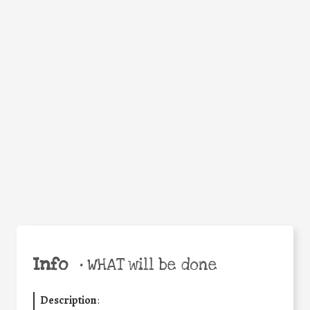
WHY
Facebook
Twitter
WhatsApp
Email
Share
Help the world,
share this action!
Info
•
WHAT will be done
Description
: