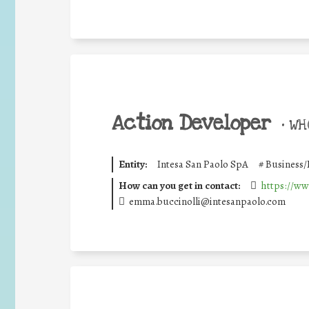
Action Developer
•
WHO
Entity:
Intesa San Paolo SpA
#
Business/
How can you get in contact:
https://ww
emma.buccinolli@intesanpaolo.com