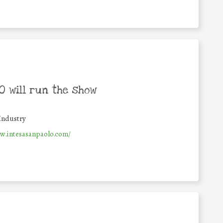
 will run the show
Industry
w.intesasanpaolo.com/