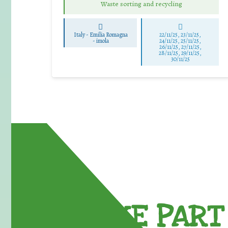
Waste sorting and recycling
Italy - Emilia Romagna
22/11/25
,
23/11/25
,
-
imola
24/11/25
,
25/11/25
,
26/11/25
,
27/11/25
,
28/11/25
,
29/11/25
,
30/11/25
TAKE PART 