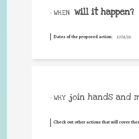
will it happen?
• WHEN
Dates of the proposed action:
27/11/25
join hands and 
• WHY
Check out other actions that will cover the