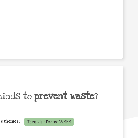
minds to
prevent waste
?
se themes:
Thematic Focus: WEEE