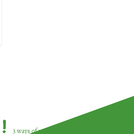
!
3 ways of participating in the
European Week 