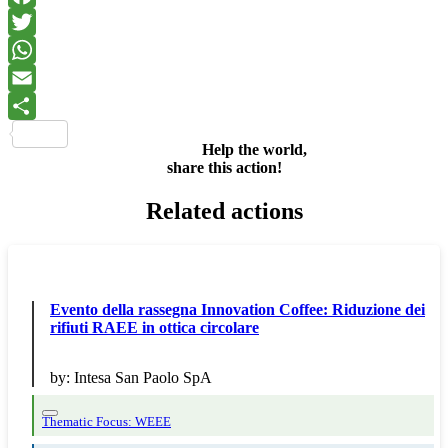
Facebook
Twitter
WhatsApp
Email
Share
Help the world,
share this action!
Related actions
Evento della rassegna Innovation Coffee: Riduzione dei
rifiuti RAEE in ottica circolare
by:
Intesa San Paolo SpA
Thematic Focus: WEEE