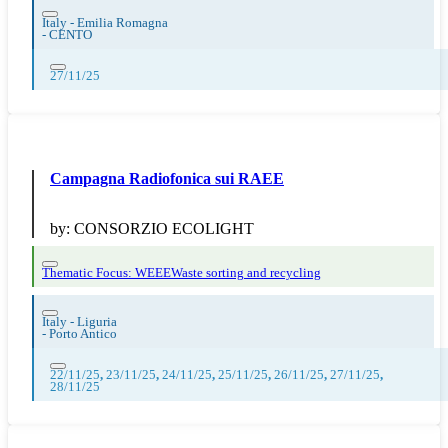
Italy - Emilia Romagna
-
CENTO
27/11/25
Campagna Radiofonica sui RAEE
by:
CONSORZIO ECOLIGHT
Thematic Focus: WEEE
Waste sorting and recycling
Italy - Liguria
-
Porto Antico
22/11/25
,
23/11/25
,
24/11/25
,
25/11/25
,
26/11/25
,
27/11/25
,
28/11/25