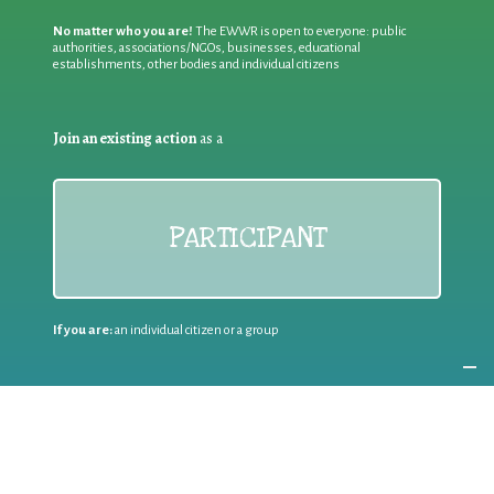
No matter who you are!
The EWWR is open to everyone: public
authorities, associations/NGOs, businesses, educational
establishments, other bodies and individual citizens
Join an existing action
as a
PARTICIPANT
If you are:
an individual citizen or a group
Coordinate
the EWWR
in your area
as a