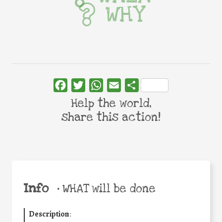
WHY
Facebook
Twitter
WhatsApp
Email
Share
Help the world,
share this action!
Info
•
WHAT will be done
Description
: