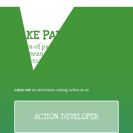
TAKE PART !
3 ways of participating in the
European Week for Waste
Reduction:
carry out
an awareness raising action as an
ACTION DEVELOPER