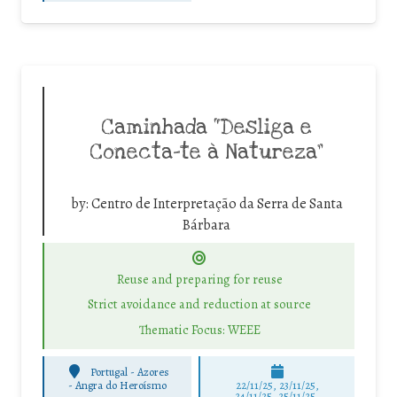
Caminhada “Desliga e
Conecta-te à Natureza”
by:
Centro de Interpretação da Serra de Santa
Bárbara
Reuse and preparing for reuse
Strict avoidance and reduction at source
Thematic Focus: WEEE
Portugal - Azores
-
Angra do Heroísmo
22/11/25
,
23/11/25
,
24/11/25
,
25/11/25
,