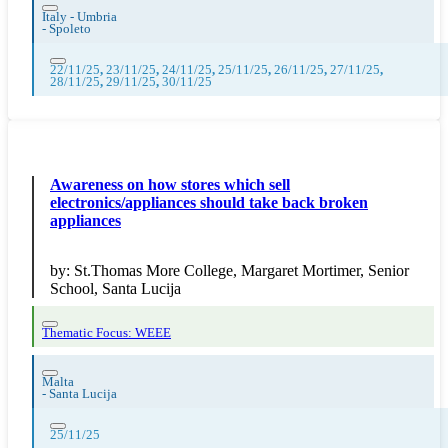
Italy - Umbria
-
Spoleto
22/11/25
,
23/11/25
,
24/11/25
,
25/11/25
,
26/11/25
,
27/11/25
,
28/11/25
,
29/11/25
,
30/11/25
Awareness on how stores which sell
electronics/appliances should take back broken
appliances
by:
St.Thomas More College, Margaret Mortimer, Senior
School, Santa Lucija
Thematic Focus: WEEE
Malta
-
Santa Lucija
25/11/25