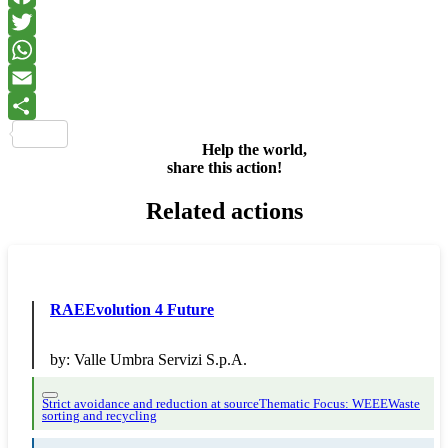
Facebook
Twitter
WhatsApp
Email
Share
Help the world,
share this action!
Related actions
RAEEvolution 4 Future
by:
Valle Umbra Servizi S.p.A.
Strict avoidance and reduction at source
Thematic Focus: WEEE
Waste
sorting and recycling