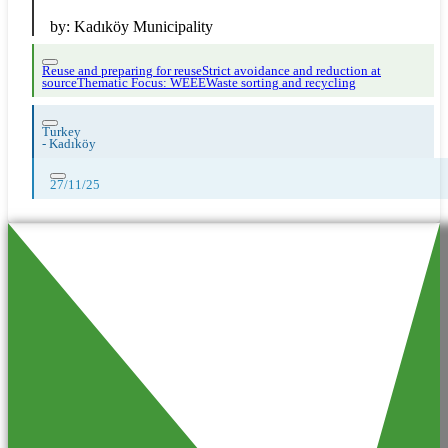
by:
Kadıköy Municipality
Reuse and preparing for reuse
Strict avoidance and reduction at
source
Thematic Focus: WEEE
Waste sorting and recycling
Turkey
-
Kadıköy
27/11/25