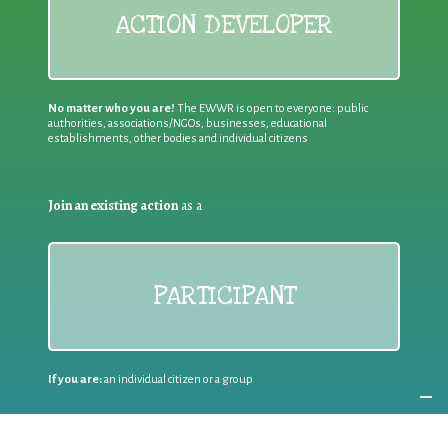
ACTION DEVELOPER
No matter who you are!
The EWWR is open to everyone: public
authorities, associations/NGOs, businesses, educational
establishments, other bodies and individual citizens
Join an existing action
as a
PARTICIPANT
If you are:
an individual citizen or a group
Coordinate
the EWWR
in your area
as a