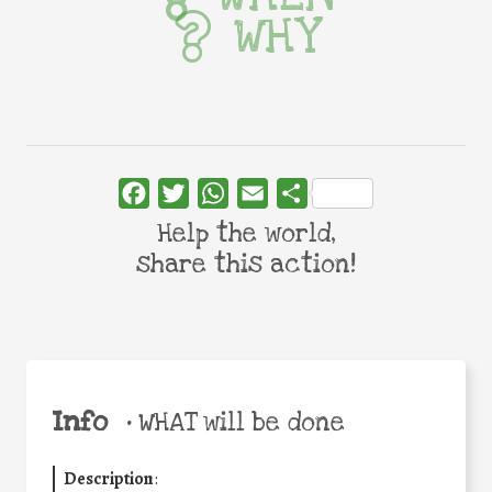
WHY
Facebook
Twitter
WhatsApp
Email
Share
Help the world,
share this action!
Info
•
WHAT will be done
Description
: