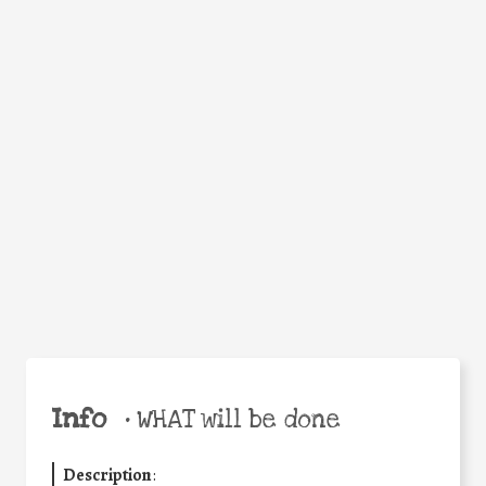
WHY
Facebook
Twitter
WhatsApp
Email
Share
Help the world,
share this action!
Info
•
WHAT will be done
Description
: