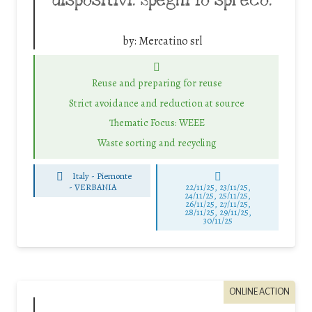
dispositivi. Spegni lo spreco.
by:
Mercatino srl
Reuse and preparing for reuse
Strict avoidance and reduction at source
Thematic Focus: WEEE
Waste sorting and recycling
Italy - Piemonte
-
VERBANIA
22/11/25
,
23/11/25
,
24/11/25
,
25/11/25
,
26/11/25
,
27/11/25
,
28/11/25
,
29/11/25
,
30/11/25
ONLINE ACTION