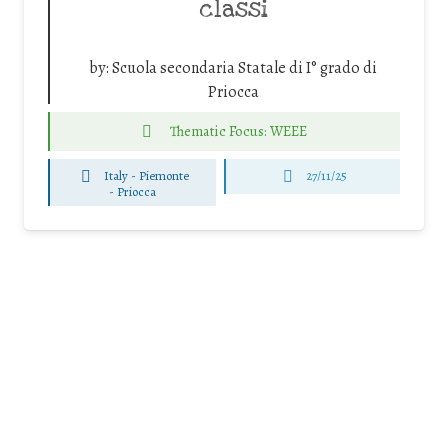
classi
by:
Scuola secondaria Statale di I° grado di
Priocca
Thematic Focus: WEEE
Italy - Piemonte
27/11/25
-
Priocca