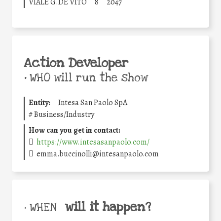
VIALE G.DE VITO
8
2047
Action Developer
•
WHO will run the show
Entity:
Intesa San Paolo SpA
#
Business/Industry
How can you get in contact:
https://www.intesasanpaolo.com/
emma.buccinolli@intesanpaolo.com
will it happen?
• WHEN