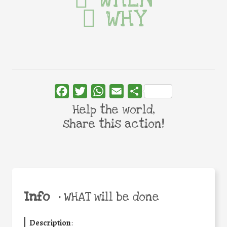
WHY
Facebook
Twitter
WhatsApp
Email
Share
Help the world,
share this action!
Info
•
WHAT will be done
Description
: