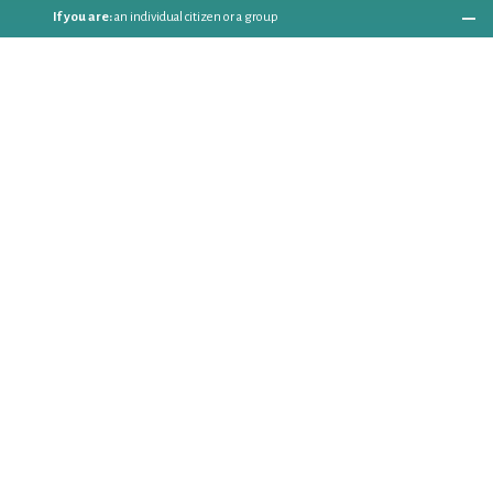
If you are:
an individual citizen or a group
Coordinate
the EWWR
in your area
as a
COORDINATOR
If you are:
a public authority competent in the field of waste
prevention