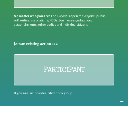
No matter who you are!
The EWWR is open to everyone: public
authorities, associations/NGOs, businesses, educational
establishments, other bodies and individual citizens
Join an existing action
as a
PARTICIPANT
If you are:
an individual citizen or a group
Coordinate
the EWWR
in your area
as a