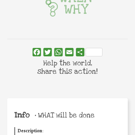
WHY
Facebook
Twitter
WhatsApp
Email
Share
Help the world,
share this action!
Info
•
WHAT will be done
Description
: