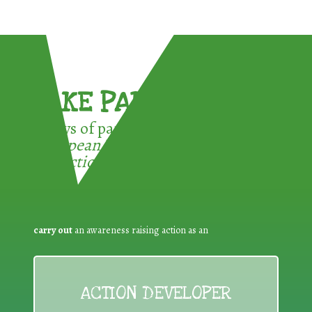
TAKE PART !
3 ways of participating in the
European Week for Waste
Reduction:
carry out
an awareness raising action as an
ACTION DEVELOPER