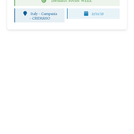
Thematic Focus: WEEE
Italy - Campania
27/11/25
-
CREMANO