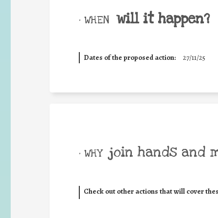
will it happen?
• WHEN
Dates of the proposed action:
27/11/25
join hands and 
• WHY
Check out other actions that will cover the