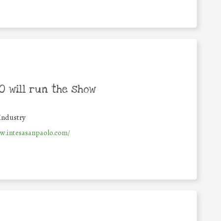
 will run the show
Industry
w.intesasanpaolo.com/