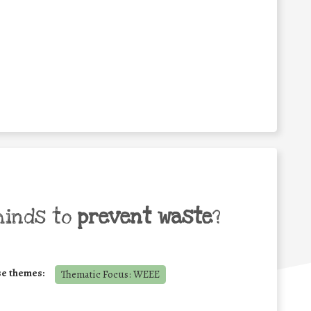
minds to
prevent waste
?
se themes:
Thematic Focus: WEEE