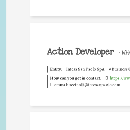
Action Developer
•
WHO
Entity:
Intesa San Paolo SpA
#
Business/
How can you get in contact:
https://ww
emma.buccinolli@intesanpaolo.com