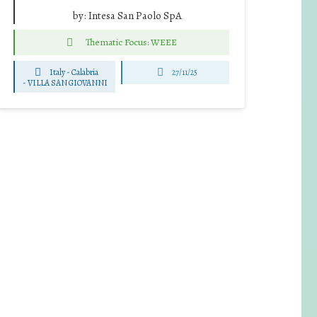
by:
Intesa San Paolo SpA
Thematic Focus: WEEE
Italy - Calabria
27/11/25
-
VILLA SAN GIOVANNI