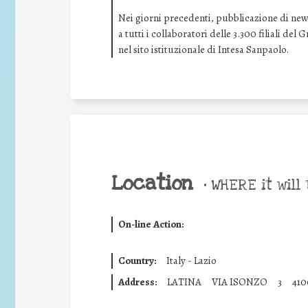
Nei giorni precedenti, pubblicazione di news 
a tutti i collaboratori delle 3.300 filiali de
nel sito istituzionale di Intesa Sanpaolo.
Location
•
WHERE it will 
On-line Action:
Country:
Italy - Lazio
Address:
LATINA
VIA ISONZO
3
410