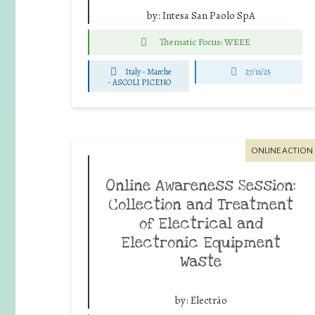
by:
Intesa San Paolo SpA
Thematic Focus: WEEE
Italy - Marche
27/11/25
-
ASCOLI PICENO
ONLINE ACTION
Online Awareness Session:
Collection and Treatment
of Electrical and
Electronic Equipment
Waste
by:
Electrão