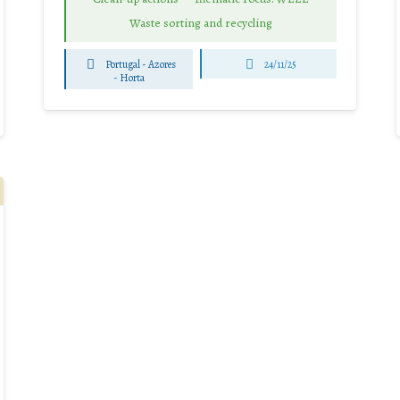
Waste sorting and recycling
Portugal - Azores
24/11/25
-
Horta