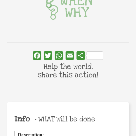
WHEN
WHY
Facebook
Twitter
WhatsApp
Email
Share
Help the world,
share this action!
Info
•
WHAT will be done
Description
: