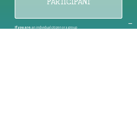
PARTICIPANT
If you are:
an individual citizen or a group
Coordinate
the EWWR
in your area
as a
COORDINATOR
If you are:
a public authority competent in the field of waste
prevention