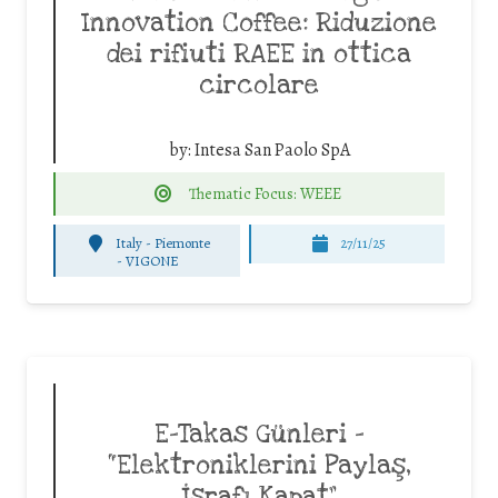
Innovation Coffee: Riduzione
dei rifiuti RAEE in ottica
circolare
by:
Intesa San Paolo SpA
Thematic Focus: WEEE
Italy - Piemonte
27/11/25
-
VIGONE
E-Takas Günleri –
“Elektroniklerini Paylaş,
İsrafı Kapat”