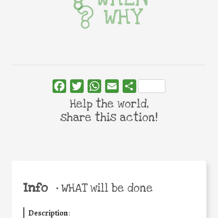
WHY
Facebook
Twitter
WhatsApp
Email
Share
Help the world,
share this action!
Info
•
WHAT will be done
Description
: