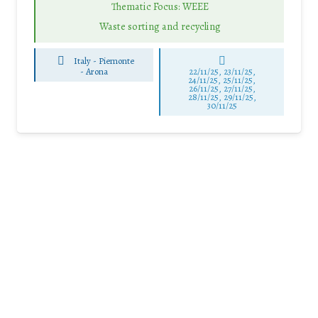
Thematic Focus: WEEE
Waste sorting and recycling
Italy - Piemonte
-
Arona
22/11/25
,
23/11/25
,
24/11/25
,
25/11/25
,
26/11/25
,
27/11/25
,
28/11/25
,
29/11/25
,
30/11/25