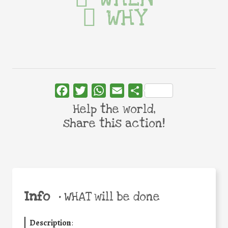
WHY
Facebook
Twitter
WhatsApp
Email
Share
Help the world,
share this action!
Info
•
WHAT will be done
Description
: