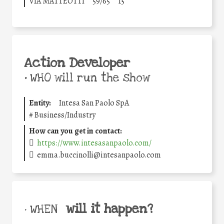
VIA MATTEOTTI
59/65
15
Action Developer
•
WHO will run the show
Entity:
Intesa San Paolo SpA
#
Business/Industry
How can you get in contact:
https://www.intesasanpaolo.com/
emma.buccinolli@intesanpaolo.com
will it happen?
• WHEN