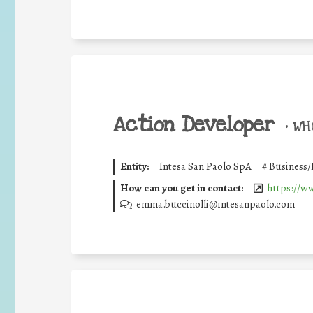
Action Developer
•
WHO
Entity:
Intesa San Paolo SpA
#
Business/
How can you get in contact:
https://w
emma.buccinolli@intesanpaolo.com