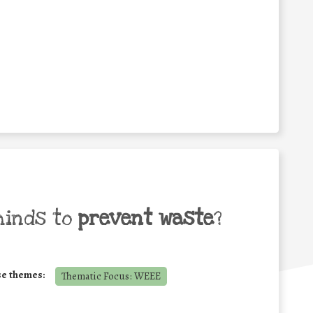
minds to
prevent waste
?
se themes:
Thematic Focus: WEEE