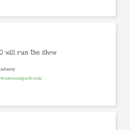
 will run the show
Industry
ww.intesasanpaolo.com/