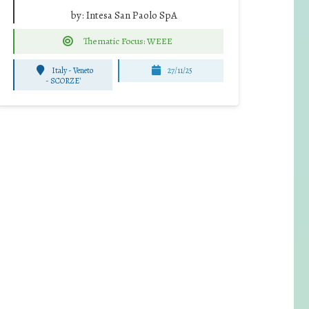
by:
Intesa San Paolo SpA
Thematic Focus: WEEE
Italy - Veneto
27/11/25
-
SCORZE'