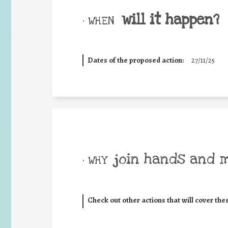
will it happen?
• WHEN
Dates of the proposed action:
27/11/25
join hands and 
• WHY
Check out other actions that will cover the