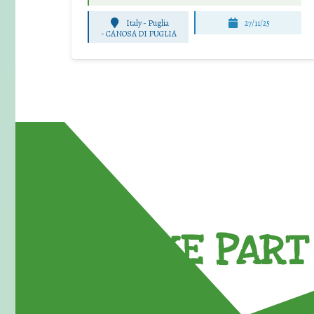
Italy - Puglia
27/11/25
-
CANOSA DI PUGLIA
TAKE PART 