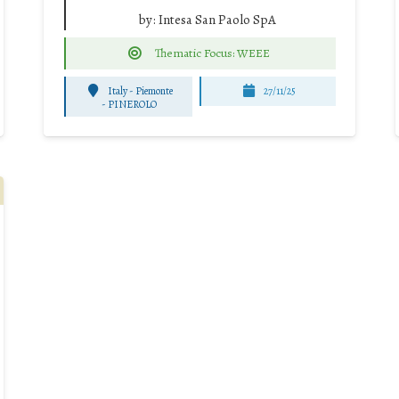
by:
Intesa San Paolo SpA
Thematic Focus: WEEE
Italy - Piemonte
27/11/25
-
PINEROLO