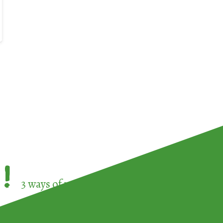
!
3 ways of participating in the
European Week 