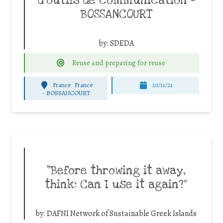
d’outils de communication –
BOSSANCOURT
by:
SDEDA
Reuse and preparing for reuse
France
France
20/11/21
-
BOSSANCOURT
“Before throwing it away,
think: Can I use it again?”
by:
DAFNI Network of Sustainable Greek Islands