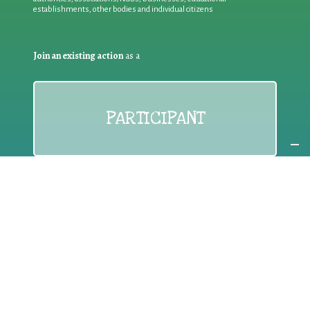
establishments, other bodies and individual citizens
Join an existing action
as a
PARTICIPANT
If you are:
an individual citizen or a group
Coordinate
the EWWR
in your area
as a
COORDINATOR