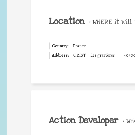
Location
•
WHERE it will 
Country:
France
Address:
ORIST
Les gravières
4030
Action Developer
•
WHO