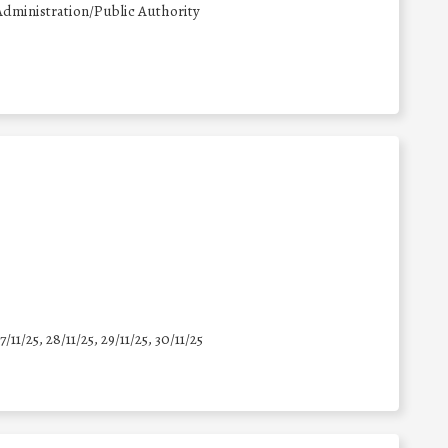
Administration/Public Authority
7/11/25
,
28/11/25
,
29/11/25
,
30/11/25