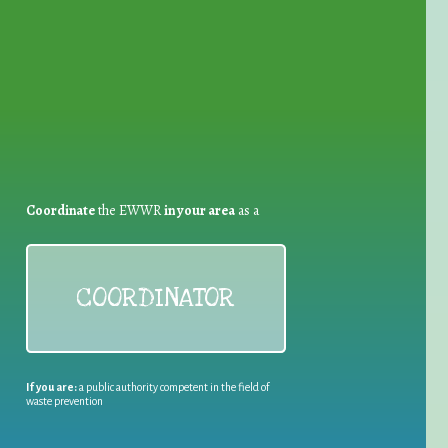
for Waste Reduction:
Coordinate
the EWWR
in your area
as a
COORDINATOR
If you are:
a public authority competent in the field of
waste prevention