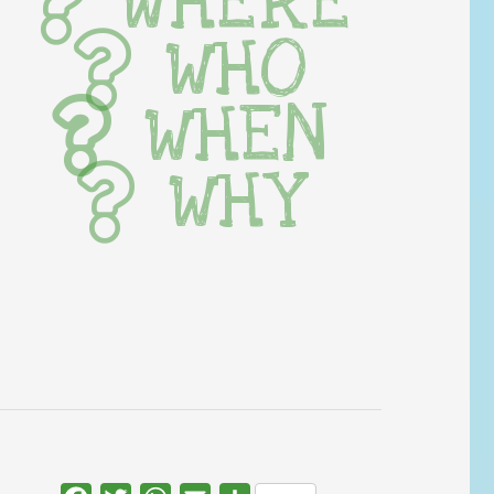
WHERE
WHO
WHEN
WHY