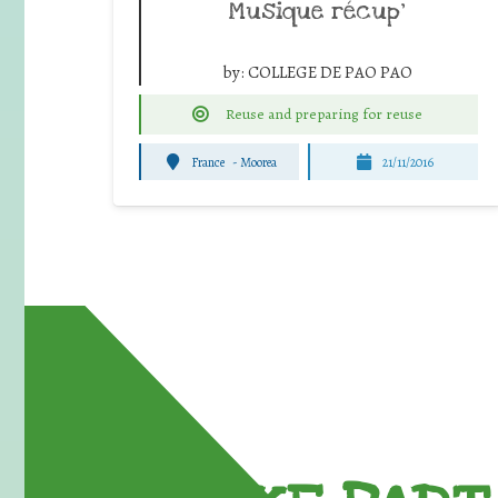
Musique récup’
by:
COLLEGE DE PAO PAO
Reuse and preparing for reuse
France
-
Moorea
21/11/2016