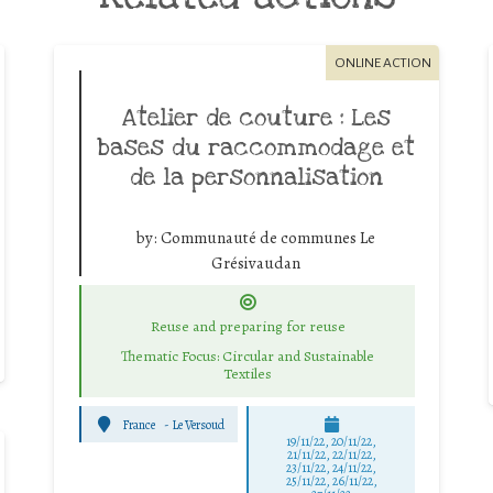
ONLINE ACTION
Atelier de couture : Les
bases du raccommodage et
de la personnalisation
by:
Communauté de communes Le
Grésivaudan
Reuse and preparing for reuse
Thematic Focus: Circular and Sustainable
Textiles
France
-
Le Versoud
19/11/22, 20/11/22,
21/11/22, 22/11/22,
23/11/22, 24/11/22,
25/11/22, 26/11/22,