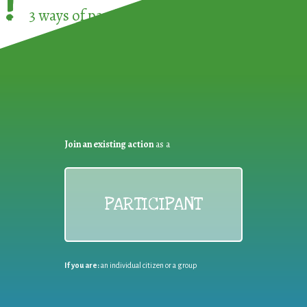
!
3 ways of participating in the
European Week 
Join an existing action
as a
PARTICIPANT
If you are:
an individual citizen or a group