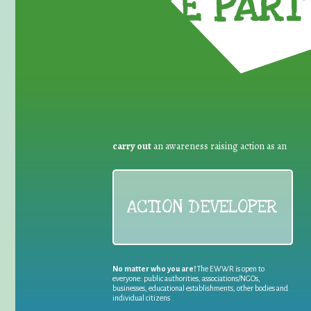
TAKE PART 
carry out
an awareness raising action as an
ACTION DEVELOPER
No matter who you are!
The EWWR is open to
everyone: public authorities, associations/NGOs,
businesses, educational establishments, other bodies and
individual citizens