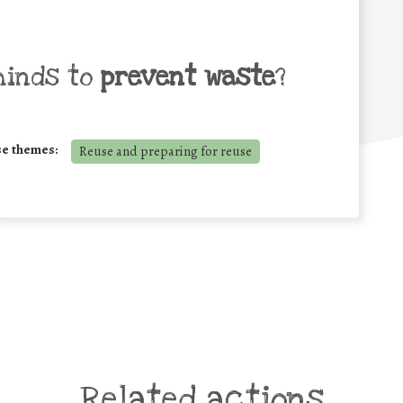
minds to
prevent waste
?
se themes:
Reuse and preparing for reuse
Related actions