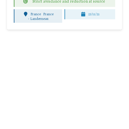
Strict avoidance and reduction at source
France
France
23/11/21
-
Landerneau