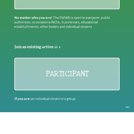
No matter who you are!
The EWWR is open to everyone: public
authorities, associations/NGOs, businesses, educational
establishments, other bodies and individual citizens
Join an existing action
as a
PARTICIPANT
If you are:
an individual citizen or a group
Coordinate
the EWWR
in your area
as a