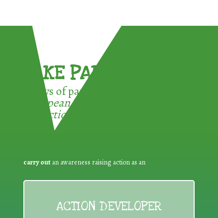
TAKE PART !
3 ways of participating in the
European Week for Waste
Reduction:
carry out
an awareness raising action as an
ACTION DEVELOPER