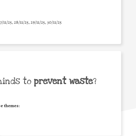
7/11/25
,
28/11/25
,
29/11/25
,
30/11/25
minds to
prevent waste
?
se themes: