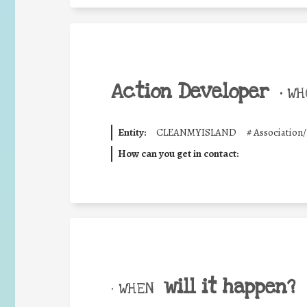
Action Developer
•
WHO
Entity:
CLEANMYISLAND
#
Associatio
How can you get in contact:
will it happen?
• WHEN