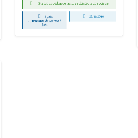
Strict avoidance and reduction at source
Spain
22/11/2016
-
Fuensanta de Martos /
Jaén