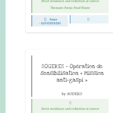
Strict avoidance and reduction at source
Thematic Focus: Food Waste
France
-
KAYSERSBERG
SOGERES – Opération de
sensibilisation « Mission
anti-gaspi »
by:
SODEXO
Strict avoidance and reduction at source