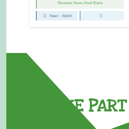
Thematic Focus: Food Waste
France
-
PARIS
TAKE PART 