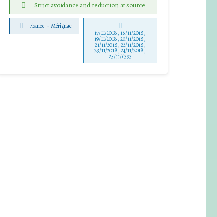
Strict avoidance and reduction at source
France
-
Mérignac
17/11/2018, 18/11/2018,
19/11/2018, 20/11/2018,
21/11/2018, 22/11/2018,
23/11/2018, 24/11/2018,
25/11/6393