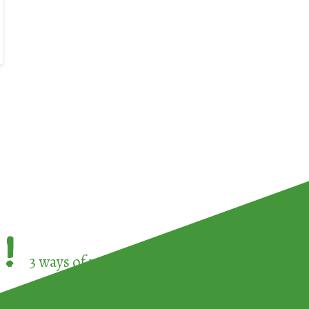
!
3 ways of participating in the
European Week 