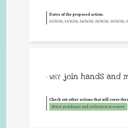
Dates of the proposed action:
22/11/25
,
23/11/25
,
24/11/25
,
25/11/25
,
26/11/25
,
2
join hands and 
• WHY
Check out other actions that will cover the
Strict avoidance and reduction at source