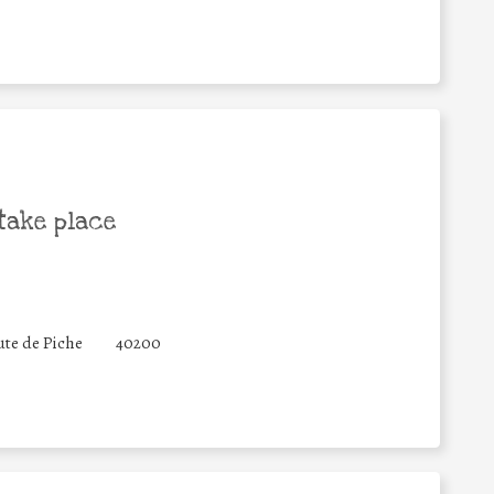
take place
ute de Piche
40200