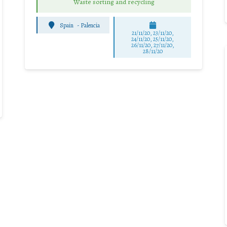
Waste sorting and recycling
Spain
-
Palencia
21/11/20, 23/11/20,
24/11/20, 25/11/20,
26/11/20, 27/11/20,
28/11/20