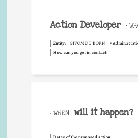
Action Developer
•
WHO
Entity:
SIVOM DU BORN
#
Administrati
How can you get in contact:
will it happen?
• WHEN
Dates of the proposed action: