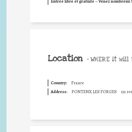
Entrée libre et gratuite – Venez nombreux !
Location
•
WHERE it will 
Country:
France
Address:
PONTENX LES FORGES
115 ro