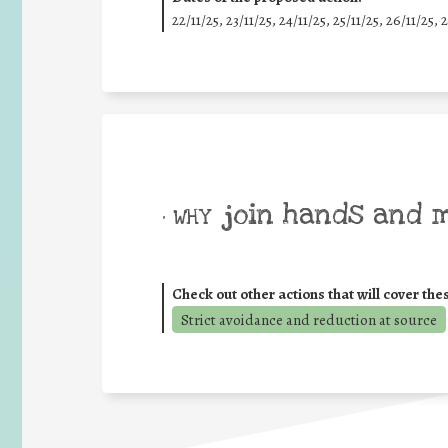
22/11/25
,
23/11/25
,
24/11/25
,
25/11/25
,
26/11/25
,
2
join hands and 
• WHY
Check out other actions that will cover the
Strict avoidance and reduction at source