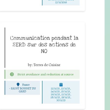
27/11/2016
Communication pendant la
SERD sur des actions de
NO
by:
Terres de Cuisine
Strict avoidance and reduction at source
France
-
SAINT BONNET DU
22/11/25
,
23/11/25
,
GARD
24/11/25
,
25/11/25
,
26/11/25
,
27/11/25
,
28/11/25
,
29/11/25
,
30/11/25