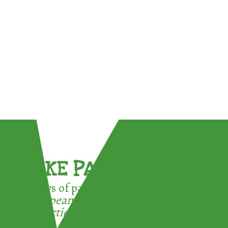
TAKE PART !
3 ways of participating in the
European Week for Waste
Reduction: