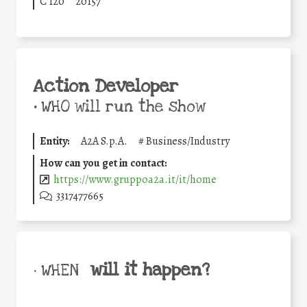
C 120
20157
Action Developer
•
WHO will run the show
Entity:
A2A S.p.A.
#
Business/Industry
How can you get in contact:
https://www.gruppoa2a.it/it/home
3317477665
will it happen?
• WHEN