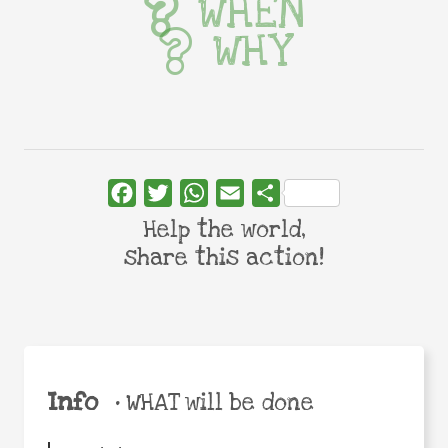
WHEN
WHY
Facebook
Twitter
WhatsApp
Email
Share
Help the world,
share this action!
Info
•
WHAT will be done