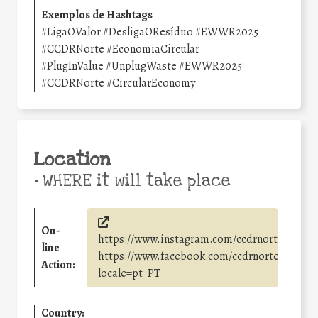
Exemplos de Hashtags
#LigaOValor #DesligaOResíduo #EWWR2025
#CCDRNorte #EconomiaCircular
#PlugInValue #UnplugWaste #EWWR2025
#CCDRNorte #CircularEconomy
Location
•
WHERE it will take place
On-
https://www.instagram.com/ccdrnorte/,
line
https://www.facebook.com/ccdrnorte/?
Action:
locale=pt_PT
Country: