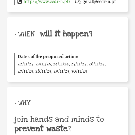
https://www.ccdr-n.pt/
geral@ccdr-n.pt
will it happen?
• WHEN
Dates of the proposed action:
22/11/25
,
23/11/25
,
24/11/25
,
25/11/25
,
26/11/25
,
27/11/25
,
28/11/25
,
29/11/25
,
30/11/25
• WHY
join hands and minds to
prevent waste
?