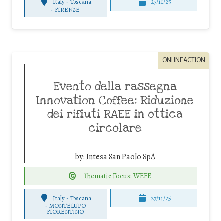
Italy - Toscana
27/11/25
-
FIRENZE
ONLINE ACTION
Evento della rassegna
Innovation Coffee: Riduzione
dei rifiuti RAEE in ottica
circolare
by:
Intesa San Paolo SpA
Thematic Focus: WEEE
Italy - Toscana
27/11/25
-
MONTELUPO
FIORENTINO