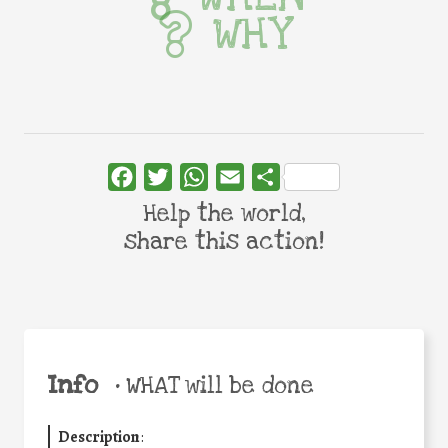
WHY
Facebook
Twitter
WhatsApp
Email
Share
Help the world,
share this action!
Info
•
WHAT will be done
Description
: