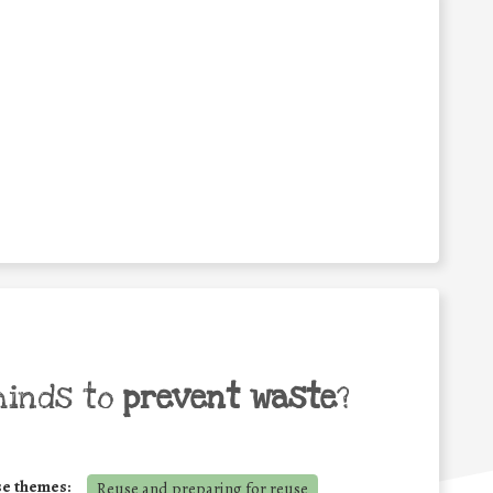
minds to
prevent waste
?
se themes:
Reuse and preparing for reuse