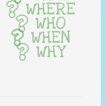
WHERE
WHO
WHEN
WHY