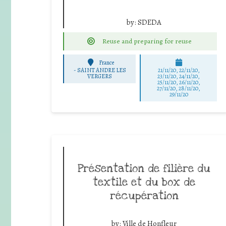
by:
SDEDA
Reuse and preparing for reuse
France
-
SAINT ANDRE LES
21/11/20, 22/11/20,
VERGERS
23/11/20, 24/11/20,
25/11/20, 26/11/20,
27/11/20, 28/11/20,
29/11/20
Présentation de filière du
textile et du box de
récupération
by:
Ville de Honfleur