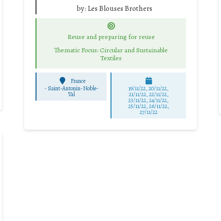
by:
Les Blouses Brothers
Reuse and preparing for reuse
Thematic Focus: Circular and Sustainable
Textiles
France
-
Saint-Antonin-Noble-
19/11/22, 20/11/22,
Val
21/11/22, 22/11/22,
23/11/22, 24/11/22,
25/11/22, 26/11/22,
27/11/22