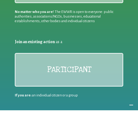
No matter who you are!
The EWWR is open to everyone: public
authorities, associations/NGOs, businesses, educational
establishments, other bodies and individual citizens
Join an existing action
as a
PARTICIPANT
If you are:
an individual citizen or a group
Coordinate
the EWWR
in your area
as a