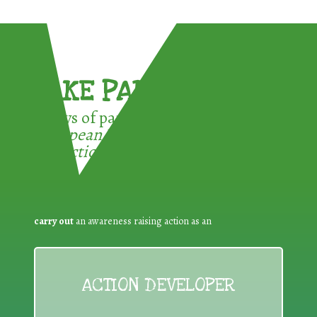
TAKE PART !
3 ways of participating in the
European Week for Waste
Reduction:
carry out
an awareness raising action as an
ACTION DEVELOPER