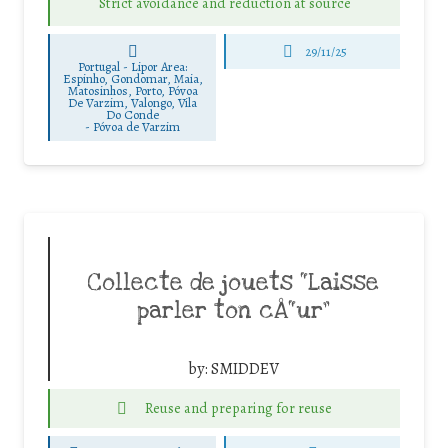
Strict avoidance and reduction at source
29/11/25
Portugal - Lipor Area:
Espinho, Gondomar, Maia,
Matosinhos, Porto, Póvoa
De Varzim, Valongo, Vila
Do Conde
-
Póvoa de Varzim
Collecte de jouets “Laisse
parler ton cÅ“ur”
by:
SMIDDEV
Reuse and preparing for reuse