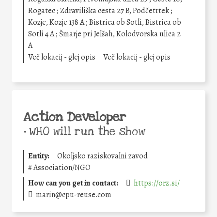
Rogatec ; Zdraviliška cesta 27 B, Podčetrtek ;
Kozje, Kozje 138 A ; Bistrica ob Sotli, Bistrica ob
Sotli 4 A ; Šmarje pri Jelšah, Kolodvorska ulica 2
A
Več lokacij - glej opis
Več lokacij - glej opis
Action Developer
•
WHO will run the show
Entity:
Okoljsko raziskovalni zavod
#
Association/NGO
How can you get in contact:
https://orz.si/
marin@cpu-reuse.com