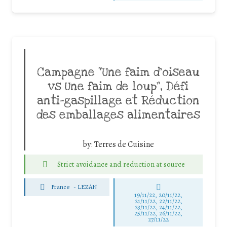
Campagne “Une faim d’oiseau
vs Une faim de loup”, Défi
anti-gaspillage et Réduction
des emballages alimentaires
by:
Terres de Cuisine
Strict avoidance and reduction at source
France
-
LEZAN
19/11/22, 20/11/22,
21/11/22, 22/11/22,
23/11/22, 24/11/22,
25/11/22, 26/11/22,
27/11/22