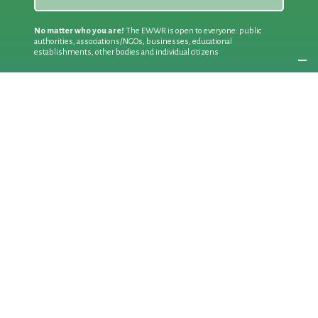
No matter who you are!
The EWWR is open to everyone: public
authorities, associations/NGOs, businesses, educational
establishments, other bodies and individual citizens
Join an existing action
as a
PARTICIPANT
If you are:
an individual citizen or a group
Coordinate
the EWWR
in your area
as a