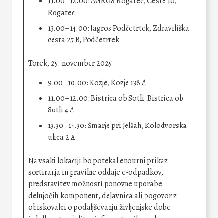
11.00–12.00: AGROS Rogatec, Ceste 10,
Rogatec
13.00–14.00: Jagros Podčetrtek, Zdraviliška
cesta 27 B, Podčetrtek
Torek, 25. november 2025
9.00–10.00: Kozje, Kozje 138 A
11.00–12.00: Bistrica ob Sotli, Bistrica ob
Sotli 4 A
13.30–14.30: Šmarje pri Jelšah, Kolodvorska
ulica 2 A
Na vsaki lokaciji bo potekal enourni prikaz
sortiranja in pravilne oddaje e-odpadkov,
predstavitev možnosti ponovne uporabe
delujočih komponent, delavnica ali pogovor z
obiskovalci o podaljševanju življenjske dobe