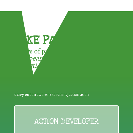
TAKE PART !
3 ways of participating in the
European Week for Waste
Reduction:
carry out
an awareness raising action as an
ACTION DEVELOPER