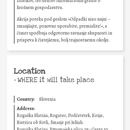
izdelkov, ter delitev informativnih gradiv o
krožnem gospodarstvu.
Akcija poteka pod geslom »Odpadki niso nujni –
zmanjšajte, ponovno uporabite, premislite!«, s
čimer spodbuja odgovorno ravnanje skupnosti in
prispeva k čistejšemu, bolj trajnostnemu okolju.
Location
•
WHERE it will take place
Country:
Slovenia
Address:
Rogaška Slatina, Rogatec, Podčetrtek, Kozje,
Bistrica ob Sotli, Šmarje pri Jelšah.
Rogaška Slatina, Prvomajska ulica 29 ; Ceste 10,