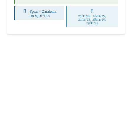
Spain - Catalonia
-
ROQUETES
25/11/25
,
26/11/25
,
27/11/25
,
28/11/25
,
29/11/25