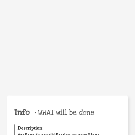
WHY
Facebook
Twitter
WhatsApp
Email
Share
Help the world,
share this action!
Info
•
WHAT will be done
Description
: