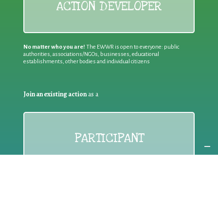
ACTION DEVELOPER
No matter who you are!
The EWWR is open to everyone: public
authorities, associations/NGOs, businesses, educational
establishments, other bodies and individual citizens
Join an existing action
as a
PARTICIPANT
If you are:
an individual citizen or a group
Coordinate
the EWWR
in your area
as a