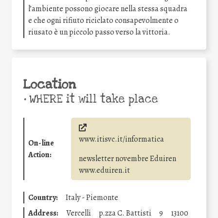
l’ambiente possono giocare nella stessa squadra
e che ogni rifiuto riciclato consapevolmente o
riusato è un piccolo passo verso la vittoria.
Location
•
WHERE it will take place
www.itisvc.it/informatica
On-line
Action:
newsletter novembre Eduiren
www.eduiren.it
Country:
Italy - Piemonte
Address:
Vercelli
p.zza C. Battisti
9
13100