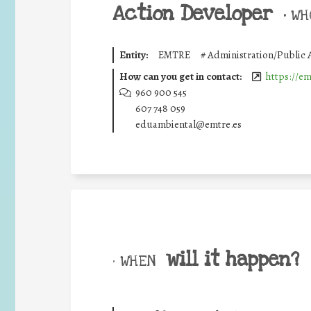
Action Developer
•
WHO
Entity:
EMTRE
#
Administration/Public 
How can you get in contact:
https://e
960 900 545
607 748 059
eduambiental@emtre.es
will it happen?
• WHEN