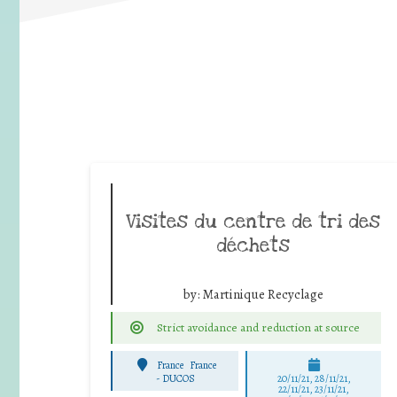
Visites du centre de tri des
déchets
by:
Martinique Recyclage
Strict avoidance and reduction at source
France
France
-
DUCOS
20/11/21, 28/11/21,
22/11/21, 23/11/21,