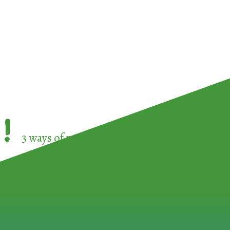
!
3 ways of participating in the
European Week 