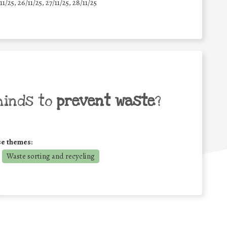
11/25
,
26/11/25
,
27/11/25
,
28/11/25
minds to
prevent waste
?
se themes:
Waste sorting and recycling