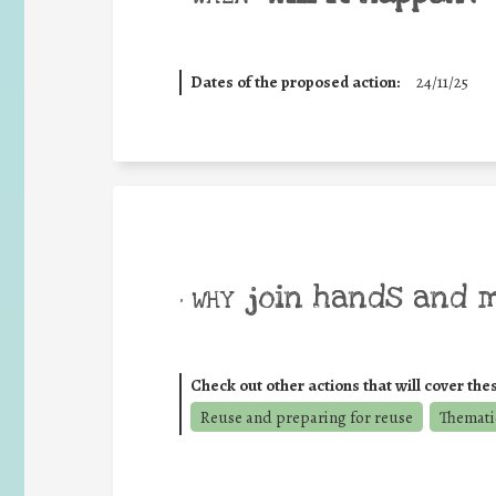
Dates of the proposed action:
24/11/25
join hands and 
• WHY
Check out other actions that will cover the
Reuse and preparing for reuse
Themati