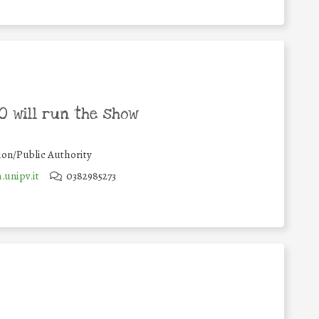
 will run the show
ion/Public Authority
a.unipv.it
0382985273