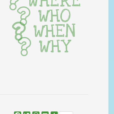
WHERE
WHO
WHEN
WHY