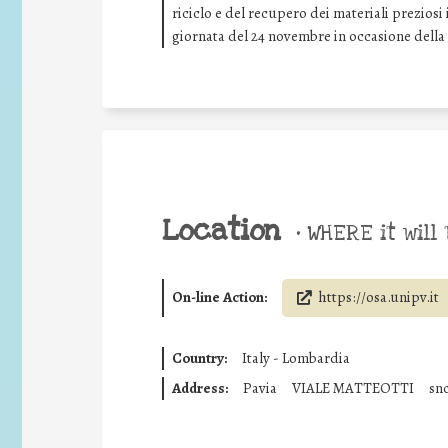
riciclo e del recupero dei materiali preziosi i
giornata del 24 novembre in occasione dell
Location
•
WHERE it will 
On-line Action:
https://osa.unipv.it
Country:
Italy - Lombardia
Address:
Pavia
VIALE MATTEOTTI
sn