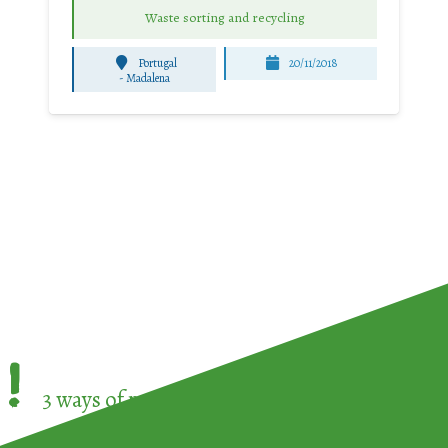
Waste sorting and recycling
Portugal
20/11/2018
-
Madalena
!
3 ways of participating in the
European Week 