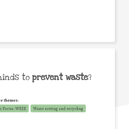
minds to
prevent waste
?
se themes:
c Focus: WEEE
Waste sorting and recycling