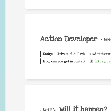
Action Developer
•
WHO
Entity:
Università di Pavia
#
Administrat
How can you get in contact:
https://os
will it happen?
• WHEN