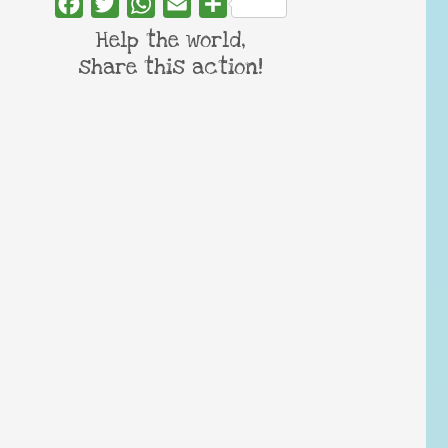
Facebook
Twitter
WhatsApp
Email
Share
Help the world,
share this action!