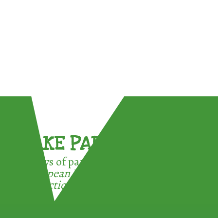
TAKE PART !
3 ways of participating in the
European Week for Waste
Reduction: