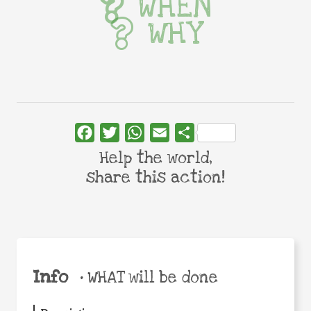
WHEN
WHY
Facebook
Twitter
WhatsApp
Email
Share
Help the world,
share this action!
Info
•
WHAT will be done