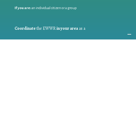
If you are:
an individual citizen or a group
Coordinate
the EWWR
in your area
as a
COORDINATOR
If you are:
a public authority competent in the field of waste
prevention