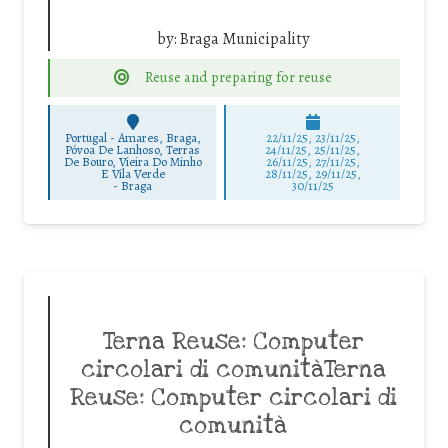
by:
Braga Municipality
Reuse and preparing for reuse
Portugal - Amares, Braga,
22/11/25
,
23/11/25
,
Póvoa De Lanhoso, Terras
24/11/25
,
25/11/25
,
De Bouro, Vieira Do Minho
26/11/25
,
27/11/25
,
E Vila Verde
28/11/25
,
29/11/25
,
-
Braga
30/11/25
Terna Reuse: Computer
circolari di comunitàTerna
Reuse: Computer circolari di
comunità