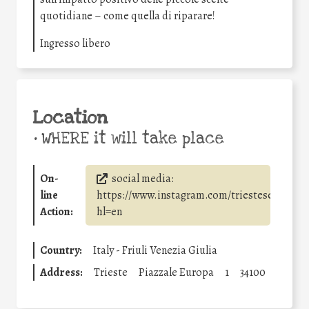
quotidiane – come quella di riparare!
Ingresso libero
Location
•
WHERE it will take place
On-
social media:
line
https://www.instagram.com/triestesenzaspre
Action:
hl=en
Country:
Italy - Friuli Venezia Giulia
Address:
Trieste
Piazzale Europa
1
34100