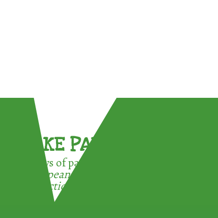
TAKE PART !
3 ways of participating in the
European Week for Waste
Reduction: