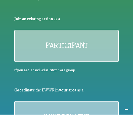
Join an existing action
as a
PARTICIPANT
If you are:
an individual citizen or a group
Coordinate
the EWWR
in your area
as a
COORDINATOR