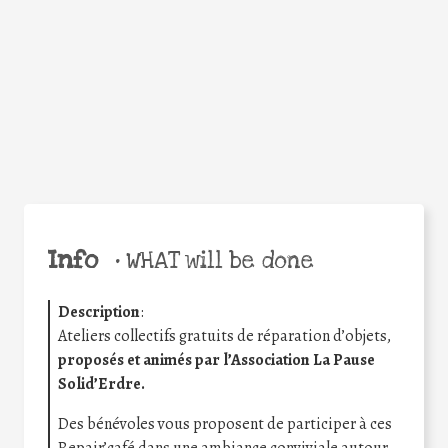
Facebook
Twitter
WhatsApp
Email
Share
Help the world,
share this action!
Info
•
WHAT will be done
Description
:
Ateliers collectifs gratuits de réparation d’objets,
proposés et animés par l’Association La Pause
Solid’Erdre.
Des bénévoles vous proposent de participer à ces
Repair’café dans une ambiance conviviale autour