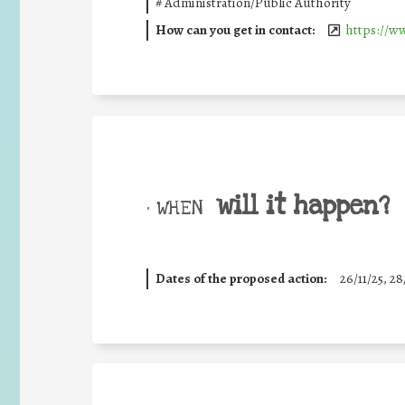
#
Administration/Public Authority
How can you get in contact:
https://ww
will it happen?
• WHEN
Dates of the proposed action:
26/11/25
,
28