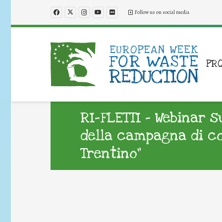
Follow us on social media
PR
RI-FLETTI – Webinar 
della campagna di co
Trentino”