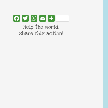
Facebook
Twitter
WhatsApp
Email
Share
Help the world,
share this action!