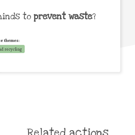
minds to
prevent waste
?
se themes:
nd recycling
Related actions