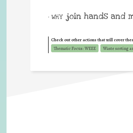
join hands and 
• WHY
Check out other actions that will cover the
Thematic Focus: WEEE
Waste sorting a