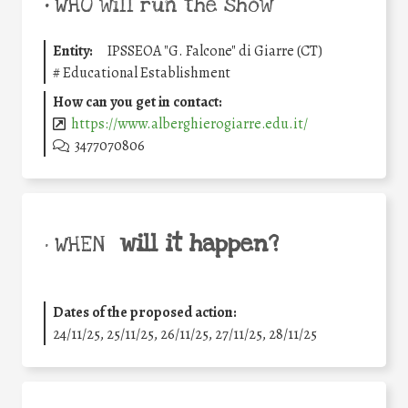
•
WHO will run the show
Entity:
IPSSEOA "G. Falcone" di Giarre (CT)
#
Educational Establishment
How can you get in contact:
https://www.alberghierogiarre.edu.it/
3477070806
will it happen?
• WHEN
Dates of the proposed action:
24/11/25
,
25/11/25
,
26/11/25
,
27/11/25
,
28/11/25