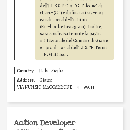
dell’I.P.S.S.E.O.A. “G. Falcone" di
Giarre (CT) e diffusa attraverso i
canali social dell’istituto
(Facebook e Instagram). Inoltre,
sarà condivisa tramite la pagina
istituzionale del Comune di Giarre
e i profili social dell’I.I.S. “E. Fermi
– R. Guttuso".
Country:
Italy - Sicilia
Address:
Giarre
VIA NUNZIO MACCARRONE
4
95014
Action Developer