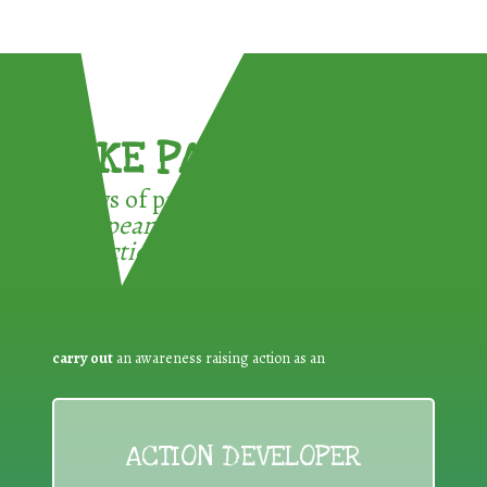
TAKE PART !
3 ways of participating in the
European Week for Waste
Reduction:
carry out
an awareness raising action as an
ACTION DEVELOPER