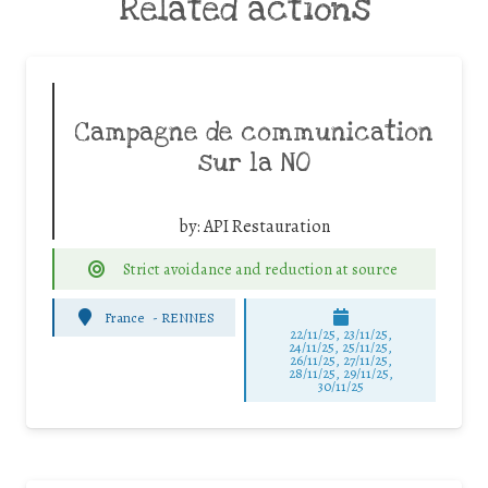
Related actions
Campagne de communication
sur la NO
by:
API Restauration
Strict avoidance and reduction at source
France
-
RENNES
22/11/25
,
23/11/25
,
24/11/25
,
25/11/25
,
26/11/25
,
27/11/25
,
28/11/25
,
29/11/25
,
30/11/25