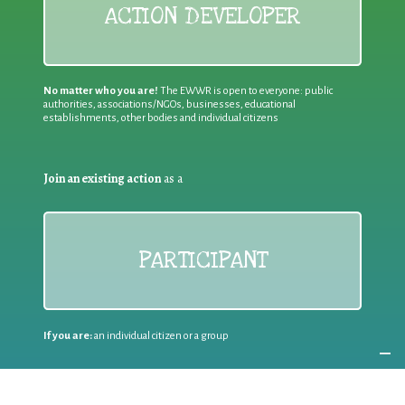
ACTION DEVELOPER
No matter who you are!
The EWWR is open to everyone: public
authorities, associations/NGOs, businesses, educational
establishments, other bodies and individual citizens
Join an existing action
as a
PARTICIPANT
If you are:
an individual citizen or a group
Coordinate
the EWWR
in your area
as a