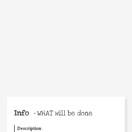
WHY
Facebook
Twitter
WhatsApp
Email
Share
Help the world,
share this action!
Info
•
WHAT will be done
Description
: