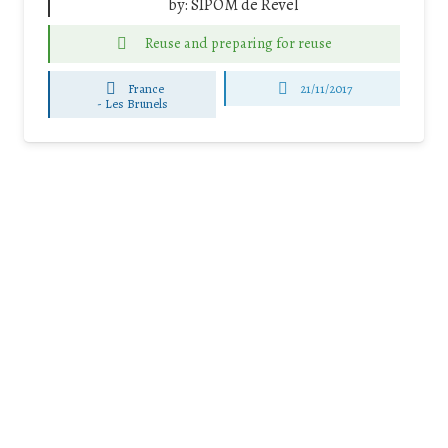
by:
SIPOM de Revel
Reuse and preparing for reuse
France
21/11/2017
-
Les Brunels