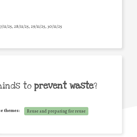
7/11/25
,
28/11/25
,
29/11/25
,
30/11/25
minds to
prevent waste
?
se themes:
Reuse and preparing for reuse