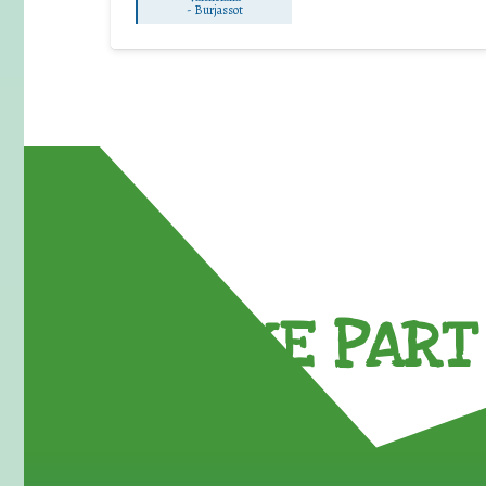
-
Burjassot
TAKE PART 