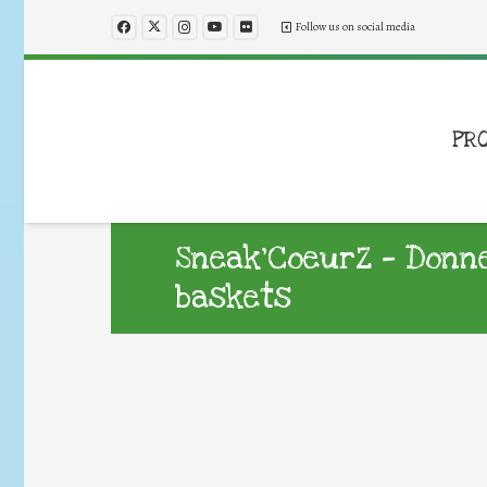
Follow us on social media
PR
Sneak’CoeurZ — Donn
baskets