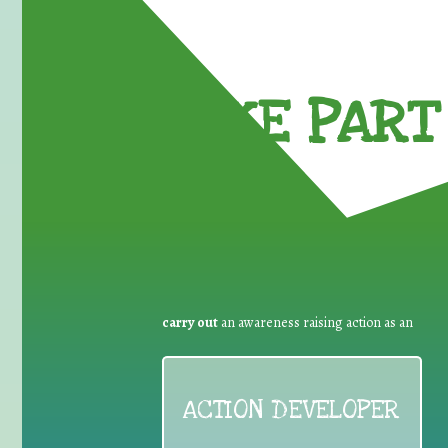
TAKE PART 
carry out
an awareness raising action as an
ACTION DEVELOPER