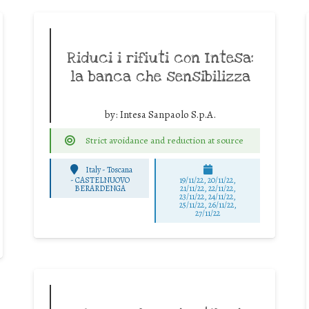
Riduci i rifiuti con Intesa:
la banca che sensibilizza
by:
Intesa Sanpaolo S.p.A.
Strict avoidance and reduction at source
Italy - Toscana
-
CASTELNUOVO
19/11/22, 20/11/22,
BERARDENGA
21/11/22, 22/11/22,
23/11/22, 24/11/22,
25/11/22, 26/11/22,
27/11/22