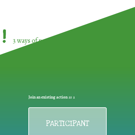
!
3 ways of participating in the
European Week 
Join an existing action
as a
PARTICIPANT