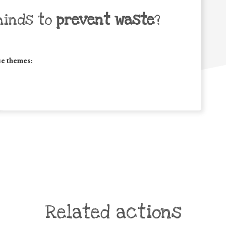
minds to
prevent waste
?
se themes:
Related actions