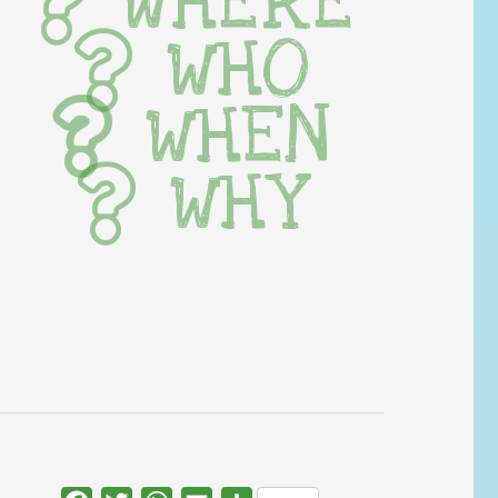
WHERE
WHO
WHEN
WHY