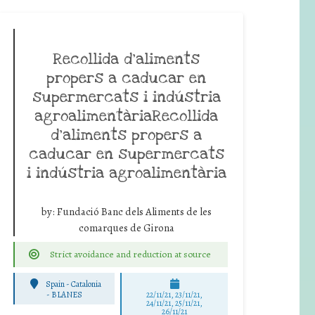
Recollida d’aliments
propers a caducar en
supermercats i indústria
agroalimentàriaRecollida
d’aliments propers a
caducar en supermercats
i indústria agroalimentària
by:
Fundació Banc dels Aliments de les
comarques de Girona
Strict avoidance and reduction at source
Spain - Catalonia
-
BLANES
22/11/21, 23/11/21,
24/11/21, 25/11/21,
26/11/21