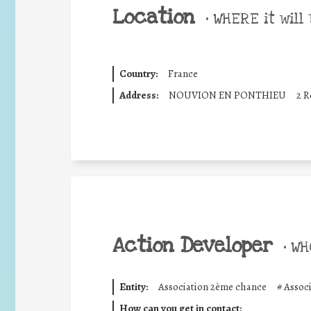
Location
•
WHERE it will 
Country:
France
Address:
NOUVION EN PONTHIEU
2 R
Action Developer
•
WHO
Entity:
Association 2ème chance
#
Assoc
How can you get in contact: