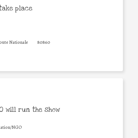
take place
oute Nationale
80860
 will run the show
iation/NGO