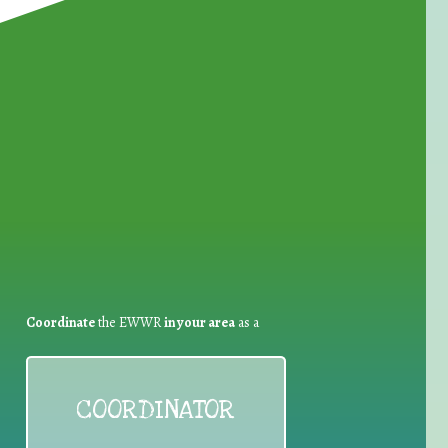
for Waste Reduction:
Coordinate
the EWWR
in your area
as a
COORDINATOR