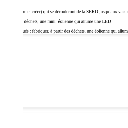
pérer, apprendre et créer) qui se dérouleront de la SERD jusqu’aux vaca
er, à partir des déchets, une mini- éolienne qui allume une LED
lier éco-délégués : fabriquer, à partir des déchets, une éolienne qui all