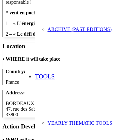
responsable !
“
vent en poche »
se décline en 2 ateliers (pour expérimenter, récu
1 –
« L’énergie, c’est magique »
atelier 3e Prépa-Métiers : fabriqu
ARCHIVE (PAST EDITIONS)
2 –
« Le défi du sapin » :
Qui parviendra à allumer le sapin ? » ate
Location
•
WHERE it will take place
Country:
TOOLS
France
Address:
BORDEAUX
47, rue des Sablières
33800
YEARLY THEMATIC TOOLS
Action Developer
•
WHO will run the show