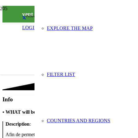
vent en poche
Follow us on social media
LOGIN
EXPLORE THE MAP
FILTER LIST
Info
•
WHAT will be done
COUNTRIES AND REGIONS
Description
:
Afin de permettre à nos élèves de comprendre et d’agir pour le dév