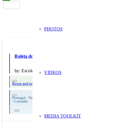
PHOTOS
Roleta dos alimentos
by:
Escola Secundária de Lousada
VIDEOS
Reuse and preparing for reuse
Thematic Focus: Food Waste
Waste sorting an
Portugal - Vale Do Sousa
-
Lousada
MEDIA TOOLKIT