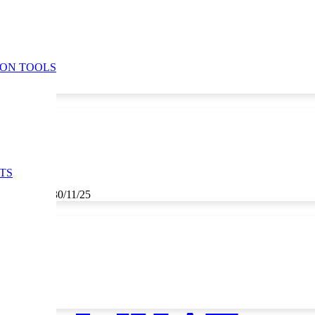
ION TOOLS
TS
5
,
29/11/25
,
30/11/25