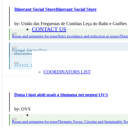
Itinerant Social StoreItinerant Social Store
by:
União das Freguesias de Custóias Leça do Balio e Guifões
CONTACT US
Reuse and preparing for reuse
Strict avoidance and reduction at source
Thema
Portugal -Greater Porto
-
Matosinhos
22/11/21, 23/11/21, 25/11/21
COORDINATORS LIST
Dona i tuoi abiti usati a Humana nei negozi OVS
by:
OVS
Reuse and preparing for reuse
Thematic Focus: Circular and Sustainable Tex