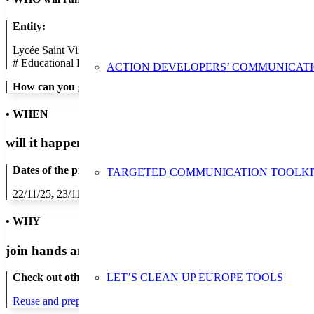
Entity:
Lycée Saint Vincent de Paul
#
Educational Establishment
ACTION DEVELOPERS’ COMMUNICAT
How can you get in contact:
• WHEN
will it happen?
Dates of the proposed action:
TARGETED COMMUNICATION TOOLKI
22/11/25
,
23/11/25
,
24/11/25
,
25/11/25
,
26/11/25
,
27/11/25
,
28/11/2
• WHY
join hands and minds to
prevent waste
?
LET’S CLEAN UP EUROPE TOOLS
Check out other actions that will cover these themes:
Reuse and preparing for reuse