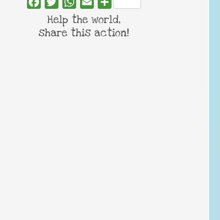
Facebook
Twitter
WhatsApp
Email
Share
Help the world,
share this action!