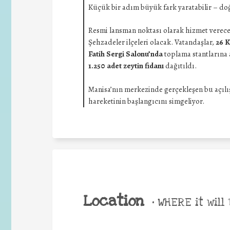
Küçük bir adım büyük fark yaratabilir – doğa
Resmi lansman noktası olarak hizmet vere
Şehzadeler ilçeleri olacak. Vatandaşlar,
26 
Fatih Sergi Salonu’nda
toplama stantlarına a
1.250 adet zeytin fidanı
dağıtıldı.
Manisa’nın merkezinde gerçekleşen bu açılış e
hareketinin başlangıcını simgeliyor.
Location
•
WHERE it will 