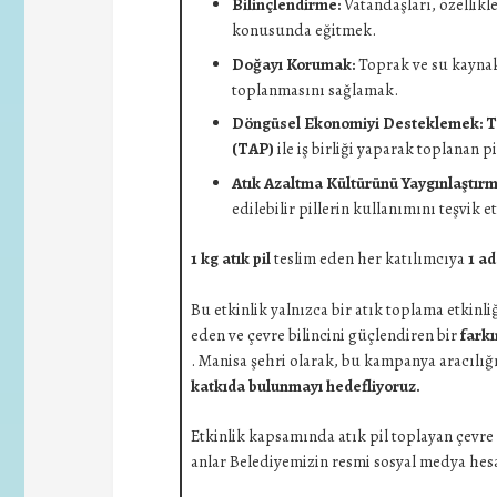
Bilinçlendirme:
Vatandaşları, özellikle
konusunda eğitmek.
Doğayı Korumak:
Toprak ve su kaynakl
toplanmasını sağlamak.
Döngüsel Ekonomiyi Desteklemek:
T
(TAP)
ile iş birliği yaparak toplanan
Atık Azaltma Kültürünü Yaygınlaştır
edilebilir pillerin kullanımını teşvik 
1 kg atık pil
teslim eden her katılımcıya
1 ad
Bu etkinlik yalnızca bir atık toplama etkinl
eden ve çevre bilincini güçlendiren bir
farkı
. Manisa şehri olarak,
bu kampanya aracılığ
katkıda bulunmayı hedefliyoruz.
Etkinlik kapsamında atık pil toplayan çevre 
anlar Belediyemizin resmi sosyal medya hes