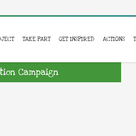
OJECT
TAKE PART
GET INSPIRED
ACTIONS
ction Campaign