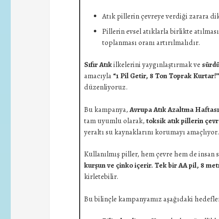
Atık pillerin çevreye verdiği zarara
Pillerin evsel atıklarla birlikte atılma
toplanması oranı artırılmalıdır.
Sıfır Atık
ilkelerini yaygınlaştırmak ve
sürdü
amacıyla
“1 Pil Getir, 8 Ton Toprak Kurtar!
düzenliyoruz.
Bu kampanya,
Avrupa Atık Azaltma Haftası
tam uyumlu olarak,
toksik atık pillerin çev
yeraltı su kaynaklarını korumayı amaçlıyor.
Kullanılmış piller,
hem çevre hem de insan sa
kurşun ve çinko içerir. Tek bir AA pil,
8 met
kirletebilir.
Bu bilinçle kampanyamız aşağıdaki hedefle