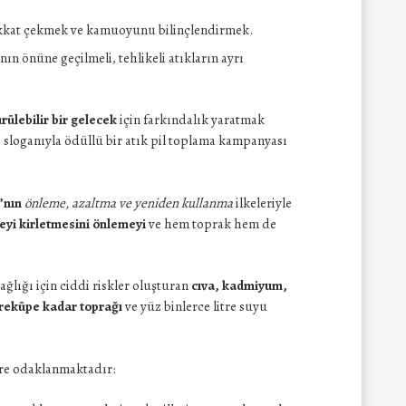
 dikkat çekmek ve kamuoyunu bilinçlendirmek.
sının önüne geçilmeli, tehlikeli atıkların ayrı
rülebilir bir gelecek
için farkındalık yaratmak
”
sloganıyla ödüllü bir atık pil toplama kampanyası
’nın
önleme, azaltma ve yeniden kullanma
ilkeleriyle
reyi kirletmesini önlemeyi
ve hem toprak hem de
ğlığı için ciddi riskler oluşturan
cıva, kadmiyum,
reküpe kadar toprağı
ve yüz binlerce litre suyu
re odaklanmaktadır: