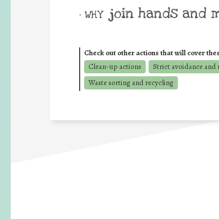
join hands and 
• WHY
Check out other actions that will cover the
Clean-up actions
Strict avoidance and 
Waste sorting and recycling