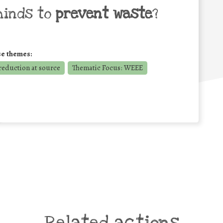
minds to
prevent waste
?
se themes:
reduction at source
Thematic Focus: WEEE
Related actions