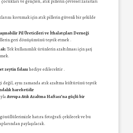
 çocukları ve gençleri, atık pillerin çevresel zararları
arını korumak için atık pillerin güvenli bir şekilde
aşınabilir Pil Üreticileri ve İthalatçıları Derneği
 pillerin geri dönüşümünü teşvik etmek
.
mak:
Tek kullanımlık ürünlerin azaltılması için şarj
etmek.
et zeytin fidanı
hediye edilecektir
.
iği değil, aynı zamanda
atık azaltma kültürünü teşvik
ndalık hareketidir
ıyla
Avrupa Atık Azaltma Haftası’na güçlü bir
gönüllülerimizle hatıra fotoğrafı çekilecek ve bu
aplarından paylaşılacak.