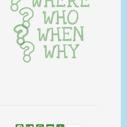
WHERE
WHO
WHEN
WHY