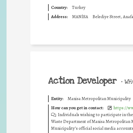
Country:
Turkey
Address:
MANİSA
Belediye Street, Anafa
Action Developer
•
WHO
Entity:
Manisa Metropolitan Municipality
How can you get in contact:
https://ww
Individuals wishing to participate in t
Waste Department of Manisa Metropolitan Mu
Municipality’s official social media accounts