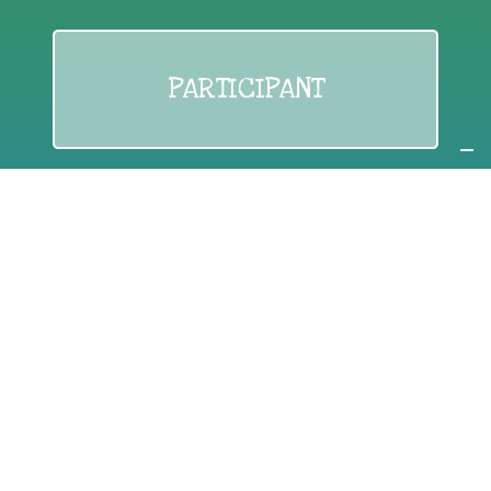
PARTICIPANT
If you are:
an individual citizen or a group
Coordinate
the EWWR
in your area
as a
COORDINATOR
If you are:
a public authority competent in the field of waste
prevention