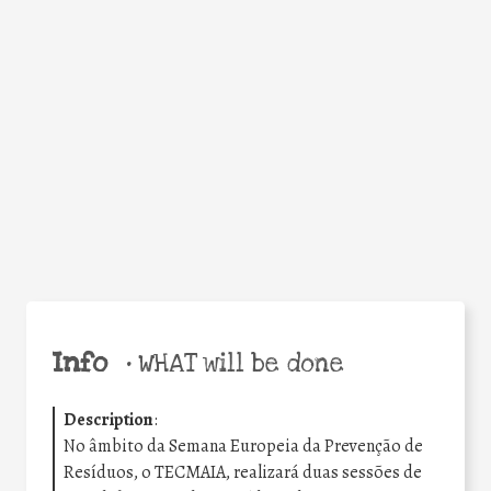
Facebook
Twitter
WhatsApp
Email
Share
Help the world,
share this action!
Info
•
WHAT will be done
Description
:
No âmbito da Semana Europeia da Prevenção de
Resíduos, o TECMAIA, realizará duas sessões de