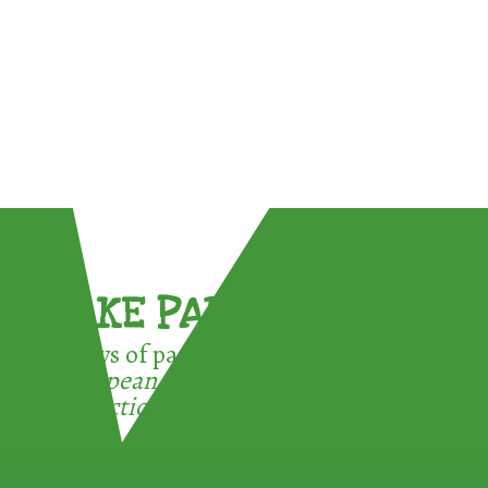
TAKE PART !
3 ways of participating in the
European Week for Waste
Reduction: