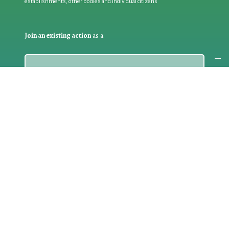
establishments, other bodies and individual citizens
Join an existing action
as a
PARTICIPANT
If you are:
an individual citizen or a group
Coordinate
the EWWR
in your area
as a
COORDINATOR