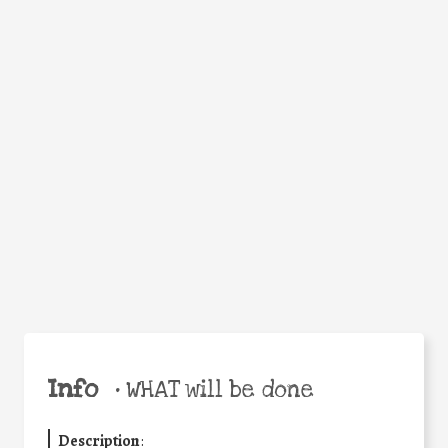
WHY
Facebook
Twitter
WhatsApp
Email
Share
Help the world,
share this action!
Info
•
WHAT will be done
Description
: