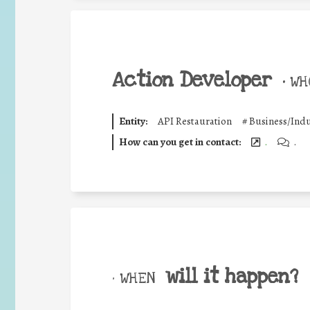
Action Developer
•
WHO
Entity:
API Restauration
#
Business/Indu
How can you get in contact:
.
.
will it happen?
• WHEN