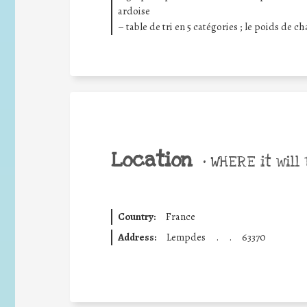
ardoise
– table de tri en 5 catégories ; le poids de c
Location
•
WHERE it will 
Country:
France
Address:
Lempdes
.
.
63370