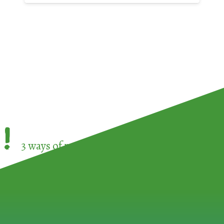
!
3 ways of participating in the
European Week 