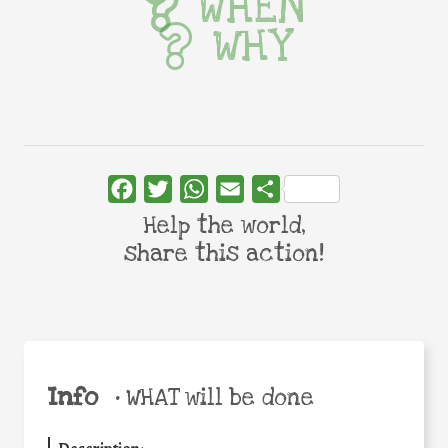
WHEN
WHY
Facebook
Twitter
WhatsApp
Email
Share
Help the world,
share this action!
Info
•
WHAT will be done