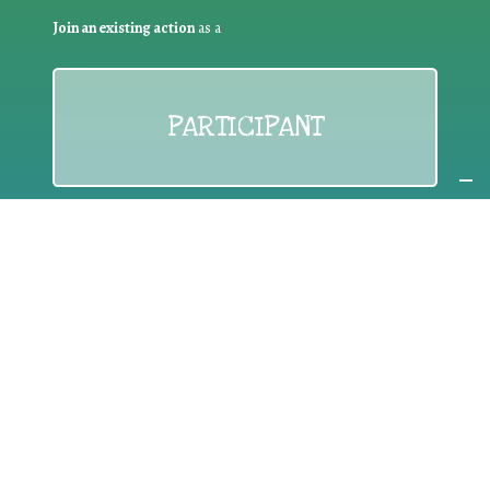
Join an existing action
as a
PARTICIPANT
If you are:
an individual citizen or a group
Coordinate
the EWWR
in your area
as a
COORDINATOR
If you are:
a public authority competent in the field of waste