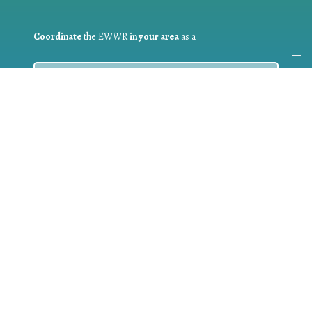
Coordinate
the EWWR
in your area
as a
COORDINATOR
If you are:
a public authority competent in the field of waste
prevention