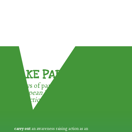
TAKE PART !
3 ways of participating in the
European Week for Waste
Reduction:
carry out
an awareness raising action as an