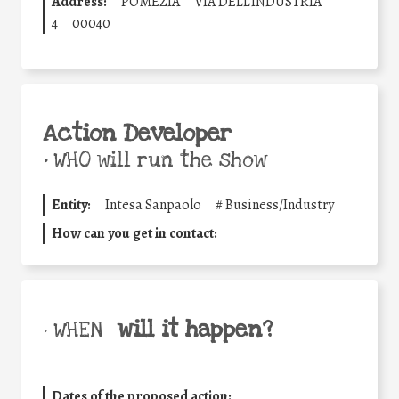
Address:
POMEZIA
VIA DELL'INDUSTRIA
4
00040
Action Developer
•
WHO will run the show
Entity:
Intesa Sanpaolo
#
Business/Industry
How can you get in contact:
will it happen?
• WHEN
Dates of the proposed action: