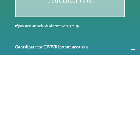
If you are:
an individual citizen or a group
Coordinate
the EWWR
in your area
as a
COORDINATOR
If you are:
a public authority competent in the field of waste
prevention