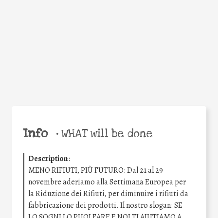
Facebook
Twitter
WhatsApp
Email
Share
Help the world,
share this action!
Info
•
WHAT will be done
Description
:
MENO RIFIUTI, PIÙ FUTURO: Dal 21 al 29
novembre aderiamo alla Settimana Europea per
la Riduzione dei Rifiuti, per diminuire i rifiuti da
fabbricazione dei prodotti. Il nostro slogan: SE
LO SOGNI LO PUOI FARE E NOI TI AIUTIAMO A