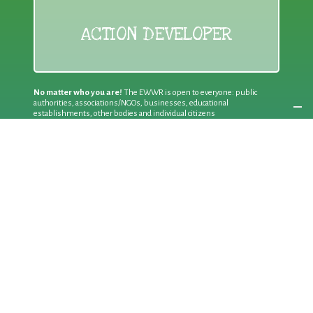
ACTION DEVELOPER
No matter who you are!
The EWWR is open to everyone: public
authorities, associations/NGOs, businesses, educational
establishments, other bodies and individual citizens
Join an existing action
as a
PARTICIPANT
If you are:
an individual citizen or a group