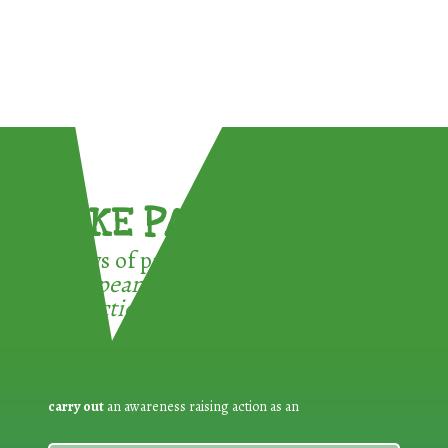
TAKE PART !
3 ways of participating in the
European Week for Waste
Reduction:
carry out
an awareness raising action as an